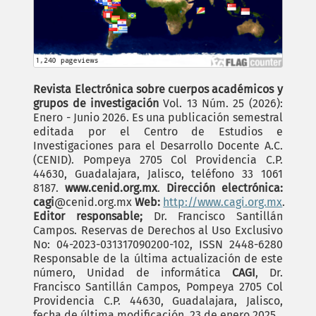
Revista Electrónica sobre cuerpos académicos y
grupos de investigación
Vol. 13 Núm. 25 (2026):
Enero - Junio 2026. Es una publicación semestral
editada por el Centro de Estudios e
Investigaciones para el Desarrollo Docente A.C.
(CENID). Pompeya 2705 Col Providencia C.P.
44630, Guadalajara, Jalisco, teléfono 33 1061
8187.
www.cenid.org.mx
.
Dirección electrónica:
cagi
@cenid.org.mx
Web:
http://www.cagi.org.mx
.
Editor responsable;
Dr. Francisco Santillán
Campos. Reservas de Derechos al Uso Exclusivo
No: 04-2023-031317090200-102, ISSN 2448-6280
Responsable de la última actualización de este
número, Unidad de informática
CAGI
, Dr.
Francisco Santillán Campos, Pompeya 2705 Col
Providencia C.P. 44630, Guadalajara, Jalisco,
fecha de última modificación, 23 de enero 2025.