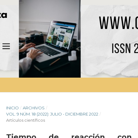
INICIO
/
ARCHIVOS
/
VOL. 9 NÚM. 18 (2022): JULIO - DICIEMBRE 2022
/
Artículos científicos
Tiempo de reacción con