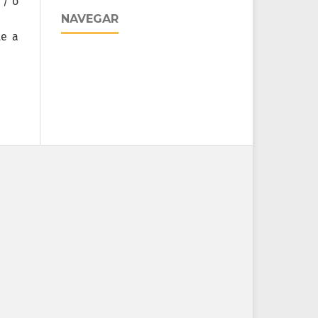
 / o
NAVEGAR
te a