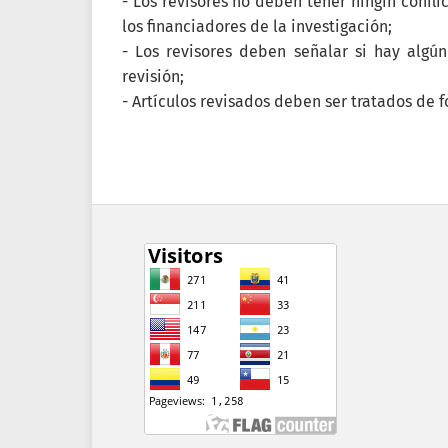
- Los revisores no deben tener ningín conflic
los financiadores de la investigación;
- Los revisores deben señalar si hay algú
revisión;
- Artí­culos revisados deben ser tratados de 