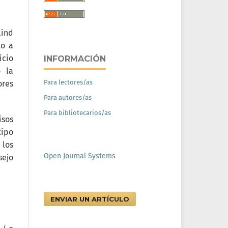
lind
to a
icio
INFORMACIÓN
o la
Para lectores/as
ores
Para autores/as
Para bibliotecarios/as
isos
tipo
los
Open Journal Systems
sejo
ENVIAR UN ARTÍCULO