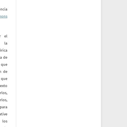
ncia
mons
r el
e la
érica
va de
o que
ón de
 que
texto
rlos,
los,
 para
tive
 los