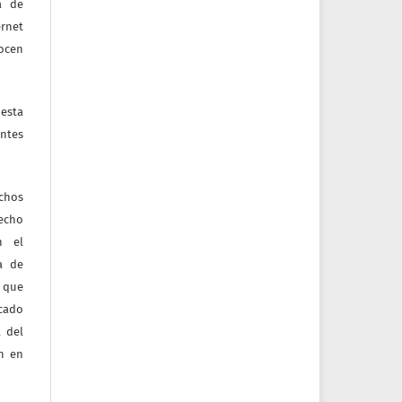
a de
ernet
nocen
esta
ntes
echos
recho
n el
ia de
 que
icado
 del
ón en