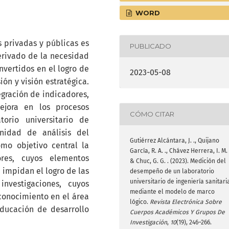
WORD
 privadas y públicas es
PUBLICADO
rivado de la necesidad
invertidos en el logro de
2023-05-08
ión y visión estratégica.
gración de indicadores,
ejora en los procesos
CÓMO CITAR
orio universitario de
unidad de análisis del
Gutiérrez Alcántara, J. ., Quijano
omo objetivo central la
García, R. A. ., Chávez Herrera, I. M. 
res, cuyos elementos
& Chuc, G. G. . (2023). Medición del
e impidan el logro de las
desempeño de un laboratorio
universitario de ingeniería sanitari
nvestigaciones, cuyos
mediante el modelo de marco
conocimiento en el área
lógico.
Revista Electrónica Sobre
educación de desarrollo
Cuerpos Académicos Y Grupos De
Investigación
,
10
(19), 246–266.