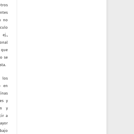
tros
entes
ón no
culo
ej.,
ional
e que
jo se
sta.
 los
o en
inas
tes y
ón y
ir a
mayor
bajo