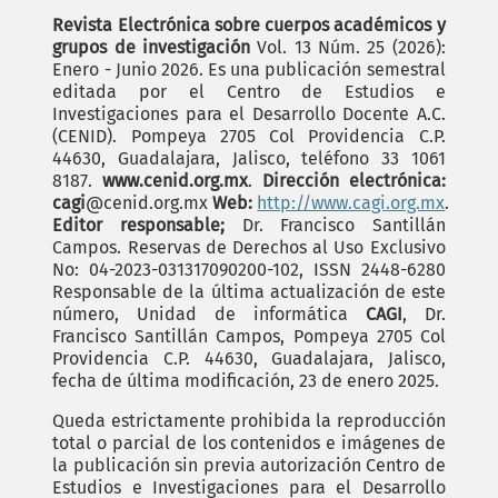
Revista Electrónica sobre cuerpos académicos y
grupos de investigación
Vol. 13 Núm. 25 (2026):
Enero - Junio 2026. Es una publicación semestral
editada por el Centro de Estudios e
Investigaciones para el Desarrollo Docente A.C.
(CENID). Pompeya 2705 Col Providencia C.P.
44630, Guadalajara, Jalisco, teléfono 33 1061
8187.
www.cenid.org.mx
.
Dirección electrónica:
cagi
@cenid.org.mx
Web:
http://www.cagi.org.mx
.
Editor responsable;
Dr. Francisco Santillán
Campos. Reservas de Derechos al Uso Exclusivo
No: 04-2023-031317090200-102, ISSN 2448-6280
Responsable de la última actualización de este
número, Unidad de informática
CAGI
, Dr.
Francisco Santillán Campos, Pompeya 2705 Col
Providencia C.P. 44630, Guadalajara, Jalisco,
fecha de última modificación, 23 de enero 2025.
Queda estrictamente prohibida la reproducción
total o parcial de los contenidos e imágenes de
la publicación sin previa autorización Centro de
Estudios e Investigaciones para el Desarrollo