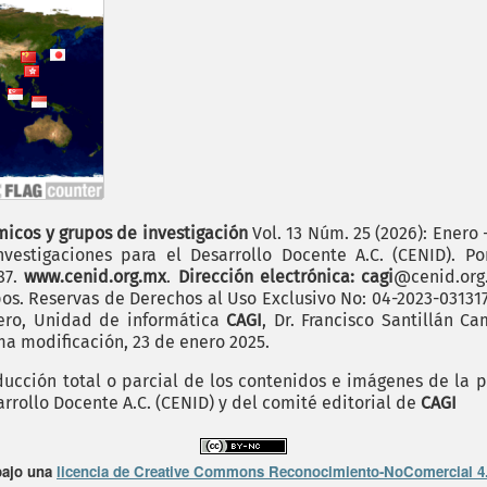
icos y grupos de investigación
Vol. 13 Núm. 25 (2026): Enero 
vestigaciones para el Desarrollo Docente A.C. (CENID). P
187.
www.cenid.org.mx
.
Dirección electrónica: cagi
@cenid.or
pos. Reservas de Derechos al Uso Exclusivo No: 04-2023-0313
mero, Unidad de informática
CAGI
, Dr. Francisco Santillán C
ima modificación, 23 de enero 2025.
cción total o parcial de los contenidos e imágenes de la p
arrollo Docente A.C. (CENID) y del comité editorial de
CAGI
bajo una
licencia de Creative Commons Reconocimiento-NoComercial 4.