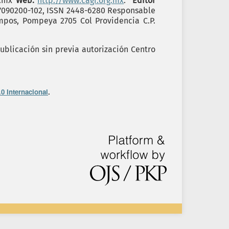
g.mx
Web:
http://www.cagi.org.mx
.
Editor
17090200-102, ISSN 2448-6280 Responsable
ampos, Pompeya 2705 Col Providencia C.P.
ublicación sin previa autorización Centro
0 Internacional
.