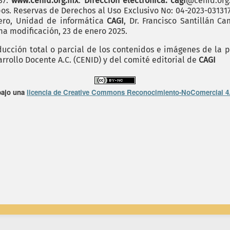
187.
www.cenid.org.mx
.
Dirección electrónica: cagi
@cenid.or
pos. Reservas de Derechos al Uso Exclusivo No: 04-2023-0313
mero, Unidad de informática
CAGI
, Dr. Francisco Santillán C
ima modificación, 23 de enero 2025.
cción total o parcial de los contenidos e imágenes de la p
arrollo Docente A.C. (CENID) y del comité editorial de
CAGI
bajo una
licencia de Creative Commons Reconocimiento-NoComercial 4.