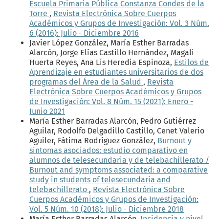
Escuela Primaria Pública Constanza Condes de la
Torre
,
Revista Electrónica Sobre Cuerpos
Académicos y Grupos de Investigación: Vol. 3 Núm.
6 (2016): Julio - Diciembre 2016
Javier López González, María Esther Barradas
Alarcón, Jorge Elías Castillo Hernández, Magali
Huerta Reyes, Ana Lis Heredia Espinoza,
Estilos de
Aprendizaje en estudiantes universitarios de dos
programas del Área de la Salud
,
Revista
Electrónica Sobre Cuerpos Académicos y Grupos
de Investigación: Vol. 8 Núm. 15 (2021): Enero -
Junio 2021
María Esther Barradas Alarcón, Pedro Gutiérrez
Aguilar, Rodolfo Delgadillo Castillo, Cenet Valerio
Aguiler, Fátima Rodríguez González,
Burnout y
sintomas asociados: estudio comparativo en
alumnos de telesecundaria y de telebachillerato /
Burnout and symptoms associated: a comparative
study in students of telesecundaria and
telebachillerato
,
Revista Electrónica Sobre
Cuerpos Académicos y Grupos de Investigación:
Vol. 5 Núm. 10 (2018): Julio - Diciembre 2018
María Esther Barradas Alarcón,
Incidencia y nivel