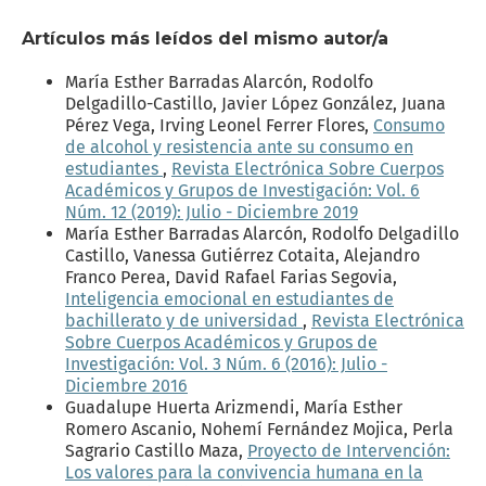
Artículos más leídos del mismo autor/a
María Esther Barradas Alarcón, Rodolfo
Delgadillo-Castillo, Javier López González, Juana
Pérez Vega, Irving Leonel Ferrer Flores,
Consumo
de alcohol y resistencia ante su consumo en
estudiantes
,
Revista Electrónica Sobre Cuerpos
Académicos y Grupos de Investigación: Vol. 6
Núm. 12 (2019): Julio - Diciembre 2019
María Esther Barradas Alarcón, Rodolfo Delgadillo
Castillo, Vanessa Gutiérrez Cotaita, Alejandro
Franco Perea, David Rafael Farias Segovia,
Inteligencia emocional en estudiantes de
bachillerato y de universidad
,
Revista Electrónica
Sobre Cuerpos Académicos y Grupos de
Investigación: Vol. 3 Núm. 6 (2016): Julio -
Diciembre 2016
Guadalupe Huerta Arizmendi, María Esther
Romero Ascanio, Nohemí Fernández Mojica, Perla
Sagrario Castillo Maza,
Proyecto de Intervención:
Los valores para la convivencia humana en la