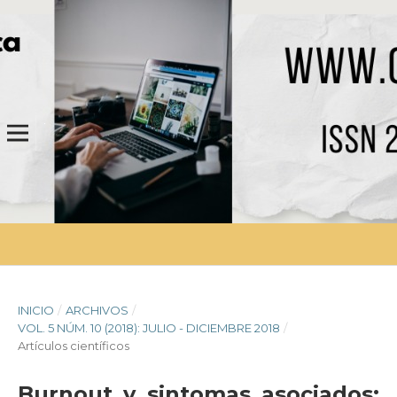
INICIO
/
ARCHIVOS
/
VOL. 5 NÚM. 10 (2018): JULIO - DICIEMBRE 2018
/
Artículos científicos
Burnout y sintomas asociados: