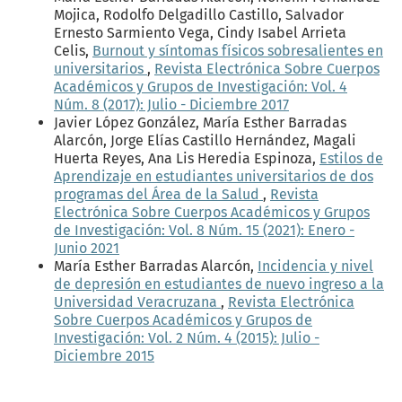
Mojica, Rodolfo Delgadillo Castillo, Salvador
Ernesto Sarmiento Vega, Cindy Isabel Arrieta
Celis,
Burnout y síntomas físicos sobresalientes en
universitarios
,
Revista Electrónica Sobre Cuerpos
Académicos y Grupos de Investigación: Vol. 4
Núm. 8 (2017): Julio - Diciembre 2017
Javier López González, María Esther Barradas
Alarcón, Jorge Elías Castillo Hernández, Magali
Huerta Reyes, Ana Lis Heredia Espinoza,
Estilos de
Aprendizaje en estudiantes universitarios de dos
programas del Área de la Salud
,
Revista
Electrónica Sobre Cuerpos Académicos y Grupos
de Investigación: Vol. 8 Núm. 15 (2021): Enero -
Junio 2021
María Esther Barradas Alarcón,
Incidencia y nivel
de depresión en estudiantes de nuevo ingreso a la
Universidad Veracruzana
,
Revista Electrónica
Sobre Cuerpos Académicos y Grupos de
Investigación: Vol. 2 Núm. 4 (2015): Julio -
Diciembre 2015