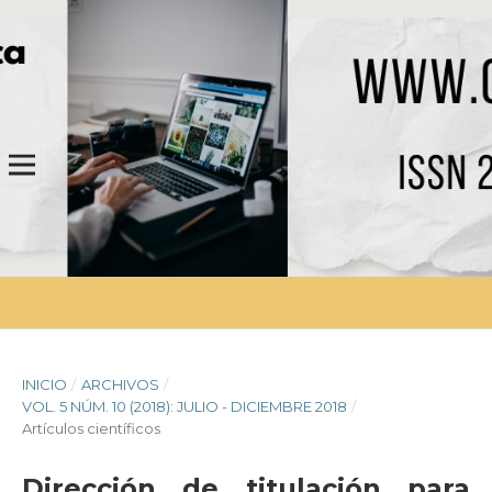
INICIO
/
ARCHIVOS
/
VOL. 5 NÚM. 10 (2018): JULIO - DICIEMBRE 2018
/
Artículos científicos
Dirección de titulación para